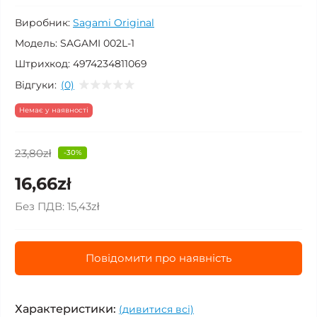
Виробник:
Sagami Original
Модель:
SAGAMI 002L-1
Штрихкод:
4974234811069
Відгуки:
(0)
Немає у наявності
23,80zł
-30%
16,66zł
Без ПДВ:
15,43zł
Повідомити про наявність
Характеристики:
(дивитися всі)