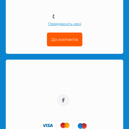
Зателефонуйте нам:
501-511-212
Передзвоніть мені
До контактів
Графік роботи
10:00-16:00
Ми в соціальних мережах:
sklep@prezerwatywy4u.pl