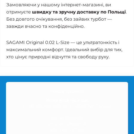
Замовляючи у нашому інтернет-магазині, ви
отримуєте
швидку та зручну доставку по Польщі
.
Без довгого очікування, без зайвих турбот —
завжди вчасно та конфіденційно.
SAGAMI Original 0.02 L-Size — це ультратонкість і
максимальний комфорт. Ідеальний вибір для тих,
хто цінує природні відчуття та свободу руху.
Наша адреса:
Nowy Krok Sp. z o.o.
ul. SPORTOWA 6/59, 35-111 RZESZÓW, Польща
NIP: 8133903455
REGON: 528568181B
KRS: 0001057330