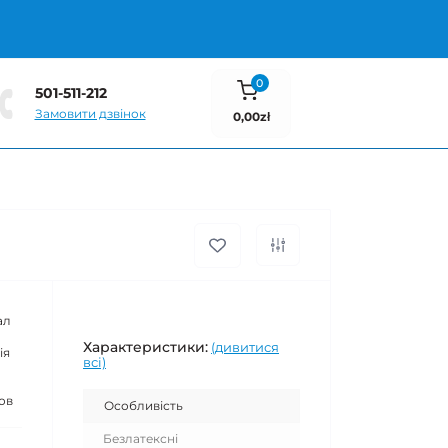
0
501-511-212
Замовити дзвінок
0,00zł
ал
Характеристики:
(дивитися
ія
всі)
ов
Особливість
Безлатексні