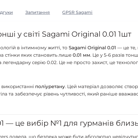
ідгуки
Запитання
GPSR Sagami
і у світі Sagami Original 0.01 1шт
логій в інтимному житті, то
Sagami Original 0.01
— це те,
на стінки яких становить лише
0.01 мм
. Це у 5-6 разів то
а легендарну серію 0.02. Це не просто захист, це технол
у використанні
поліуретану
. Цей матеріал дозволяє створ
тіла та забезпечує рівень чутливості, який раніше вваж
01 — це вибір №1 для гурманів близ
ers довела, що безпека може бути абсолютно невідчутною