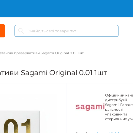
танові презервативи Sagami Original 0.01 1шт
иви Sagami Original 0.01 1шт
Офіційний кан
дистрибуції
Sagami. Гарант
цілісності
упаковки та
стерильних ум