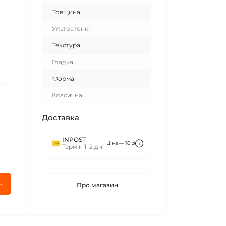
Товщина
Ультратонкі
Текстура
Гладка
Форма
Класична
Доставка
INPOST
Ціна— 16 zł
Термін 1–2 дні
ь
Про магазин