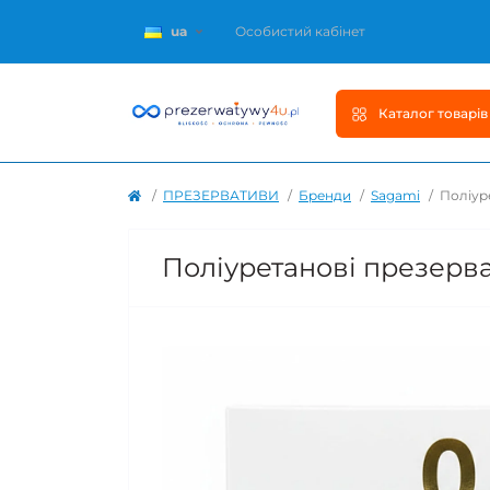
ua
Особистий кабінет
Каталог товарів
ПРЕЗЕРВАТИВИ
Бренди
Sagami
Поліуре
Поліуретанові презерват