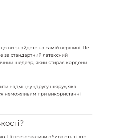
 що ви знайдете на самій вершині. Це
нше за стандартний латексний
огічний шедевр, який стирає кордони
ити надміцну «другу шкіру», яка
ався неможливим при використанні
ькості?
. Ці презервативи обирають ті, хто