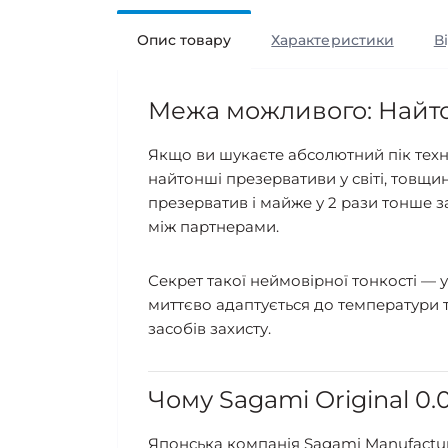
Опис товару
Характеристики
В
Межа можливого: Найтонш
Якщо ви шукаєте абсолютний пік техно
найтонші презервативи у світі, товщи
презерватив і майже у 2 рази тонше з
між партнерами.
Секрет такої неймовірної тонкості — 
миттєво адаптується до температури 
засобів захисту.
Чому Sagami Original 0.
Японська компанія Sagami Manufactur