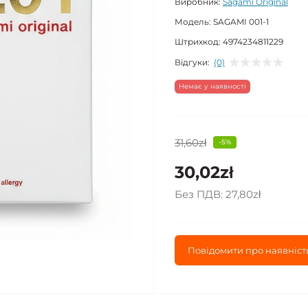
Виробник:
Sagami Original
Модель:
SAGAMI 001-1
Штрихкод:
4974234811229
Відгуки:
(0)
Немає у наявності
31,60zł
-5%
30,02zł
Без ПДВ:
27,80zł
Повідомити про наявніст