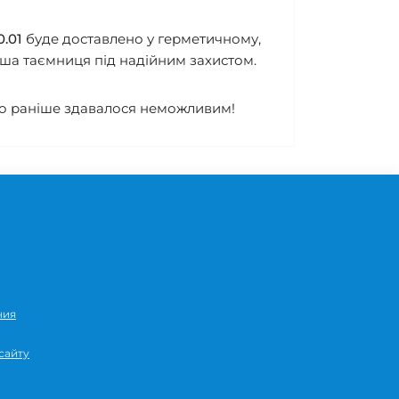
0.01
буде доставлено у герметичному,
Ваша таємниця під надійним захистом.
 що раніше здавалося неможливим!
ния
сайту