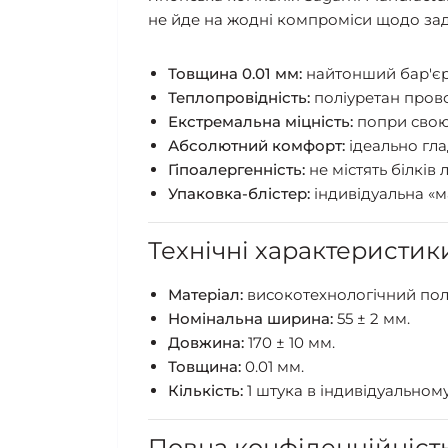
не йде на жодні компроміси щодо за
Товщина 0.01 мм:
найтонший бар'єр 
Теплопровідність:
поліуретан прово
Екстремальна міцність:
попри свою 
Абсолютний комфорт:
ідеально гла
Гіпоалергенність:
не містять білків
Упаковка-блістер:
індивідуальна «м
Технічні характеристик
Матеріал:
високотехнологічний пол
Номінальна ширина:
55 ± 2 мм.
Довжина:
170 ± 10 мм.
Товщина:
0.01 мм.
Кількість:
1 штука в індивідуальному
Повна конфіденційніст