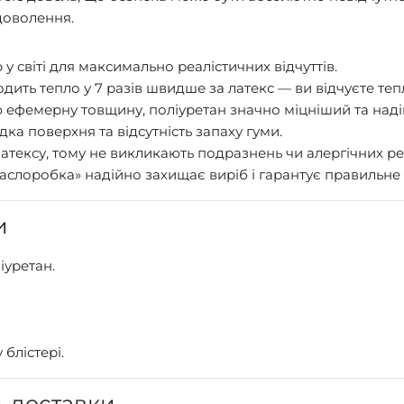
доволення.
у світі для максимально реалістичних відчуттів.
дить тепло у 7 разів швидше за латекс — ви відчуєте теп
ефемерну товщину, поліуретан значно міцніший та надій
дка поверхня та відсутність запаху гуми.
 латексу, тому не викликають подразнень чи алергічних ре
аслоробка» надійно захищає виріб і гарантує правильне
и
іуретан.
 блістері.
ь доставки