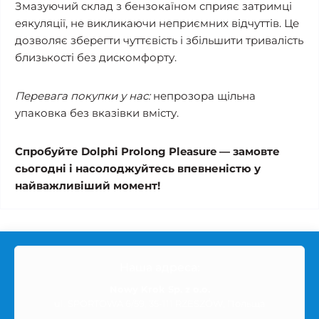
Змазуючий склад з бензокаїном сприяє затримці
еякуляції, не викликаючи неприємних відчуттів. Це
дозволяє зберегти чуттєвість і збільшити тривалість
близькості без дискомфорту.
Перевага покупки у нас:
непрозора щільна
упаковка без вказівки вмісту.
Спробуйте Dolphi Prolong Pleasure — замовте
сьогодні і насолоджуйтесь впевненістю у
найважливіший момент!
Наша адреса:
Nowy Krok Sp. z o.o.
ul. SPORTOWA 6/59, 35-111 RZESZÓW, Польща