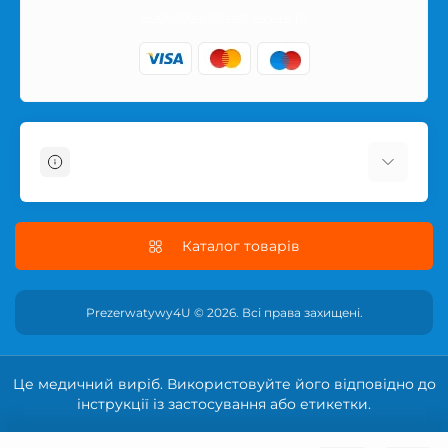
sklep@prezerwatywy4u.pl
Інформація
Про магазин
Информація про доставку
Каталог товарів
Условия соглашения
Політика конфіденційності сайту
Prezerwatywy4U © 2026. Всі права захищені.
ПОЛІТИКА ПОВЕРНЕННЯ
Контакти
Це медичний виріб. Використовуйте його відповідно до
Повернення товару
інструкції із застосування або етикетки.
Карта сайту
Виробники