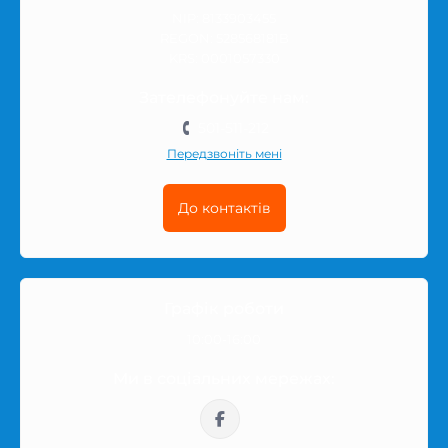
NIP: 8133903455
REGON: 528568181B
KRS: 0001057330
Зателефонуйте нам:
501-511-212
Передзвоніть мені
До контактів
Графік роботи
10:00-16:00
Ми в соціальних мережах: