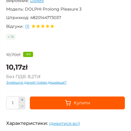
Виробник:
Dolphi
Модель:
DOLPHI Prolong Pleasure 3
Штрихкод:
4820144773037
Відгуки:
(1)
16
10,70zł
-5%
10,17zł
Без ПДВ:
8,27zł
Знайшли даний товар дешевше?
Купити
Характеристики:
(дивитися всі)