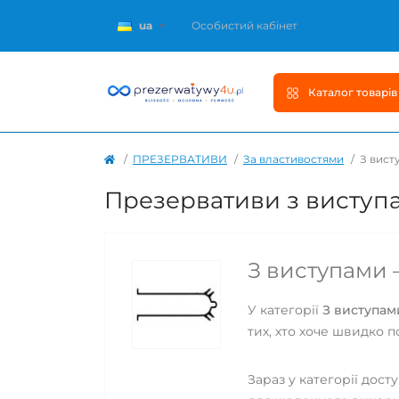
ua
Особистий кабінет
Каталог товарів
ПРЕЗЕРВАТИВИ
За властивостями
З вист
Презервативи з виступ
З виступами —
У категорії
З виступам
тих, хто хоче швидко п
Зараз у категорії дост