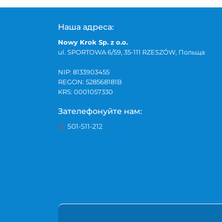
Наша адреса:
Nowy Krok Sp. z o.o.
ul. SPORTOWA 6/59, 35-111 RZESZÓW, Польща
NIP: 8133903455
REGON: 528568181B
KRS: 0001057330
Зателефонуйте нам:
501-511-212
Передзвоніть мені