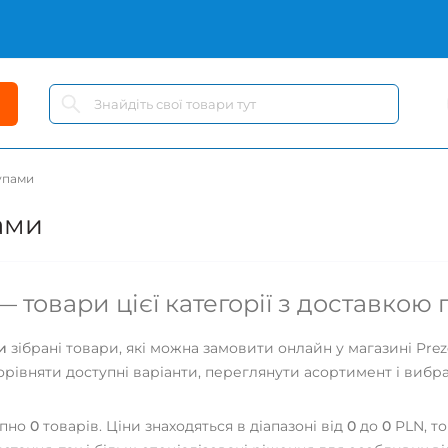
упами
ами
 товари цієї категорії з доставкою
и
зібрані товари, які можна замовити онлайн у магазині Prez
орівняти доступні варіанти, переглянути асортимент і вибра
упно
0
товарів. Ціни знаходяться в діапазоні від
0
до
0
PLN, то