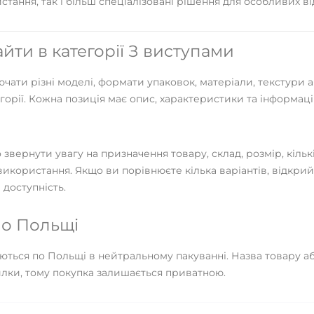
ання, так і більш спеціалізовані рішення для особливих від
ти в категорії З виступами
ати різні моделі, формати упаковок, матеріали, текстури а
егорії. Кожна позиція має опис, характеристики та інформац
вернути увагу на призначення товару, склад, розмір, кількіс
икористання. Якщо ви порівнюєте кілька варіантів, відкрий
 доступність.
о Польщі
ться по Польщі в нейтральному пакуванні. Назва товару або
илки, тому покупка залишається приватною.