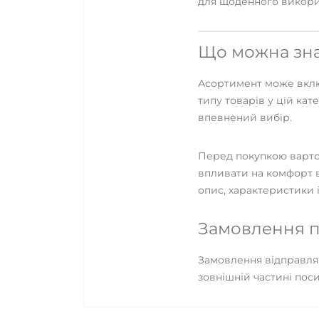
для щоденного використ
Що можна знай
Асортимент може включ
типу товарів у цій кат
впевнений вибір.
Перед покупкою варто з
впливати на комфорт в
опис, характеристики і
Замовлення п
Замовлення відправляю
зовнішній частині пос