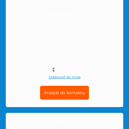
Nasz adres:
Nowy Krok Sp z o.o.
ul. SPORTOWA 6/59, RZESZÓW, kod 35-111
NIP: 8133903455
REGON: 528568181B
KRS: 0001057330
Zadzwoń do nas:
501-511-212
Oddzwoń do mnie
Przejdź do kontaktu
Godziny pracy