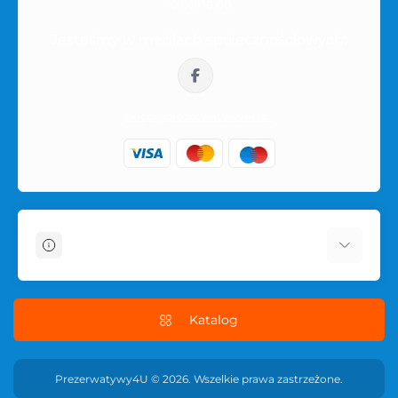
10:00-16:00
Jesteśmy w mediach społecznościowych:
sklep@prezerwatywy4u.pl
Informacje
O sklepie
Dostawa i płatność
Katalog
Regulamin sklepu
Polityka prywatności serwisu
Prezerwatywy4U © 2026. Wszelkie prawa zastrzeżone.
POLITYKA ZWROTÓW