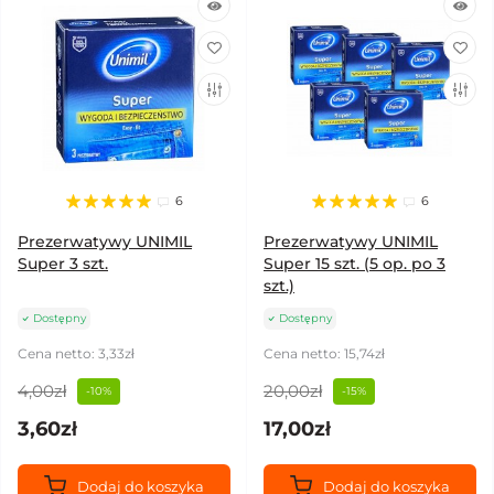
6
6
Prezerwatywy UNIMIL
Prezerwatywy UNIMIL
Super 3 szt.
Super 15 szt. (5 op. po 3
szt.)
Dostępny
Dostępny
Cena netto: 3,33zł
Cena netto: 15,74zł
4,00zł
20,00zł
-10%
-15%
3,60zł
17,00zł
Dodaj do koszyka
Dodaj do koszyka