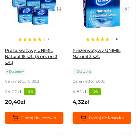
6
6
Prezerwatywy UNIMIL
Prezerwatywy UNIMIL
Natural 15 szt. (5 op. po 3
Natural 3 szt.
szt.)
Dostępny
Dostępny
Cena netto: 18,89zł
Cena netto: 4,00zł
24,00zł
4,80zł
-15%
-10%
20,40zł
4,32zł
Dodaj do koszyka
Dodaj do koszyka