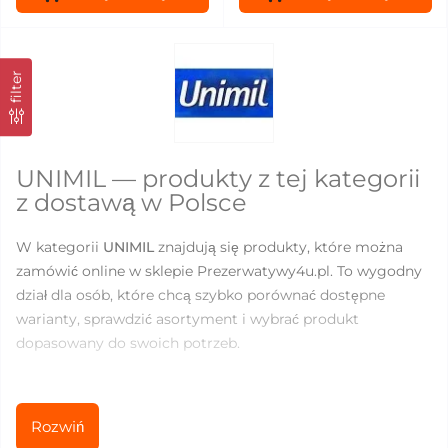
filter
UNIMIL — produkty z tej kategorii
z dostawą w Polsce
W kategorii
UNIMIL
znajdują się produkty, które można
zamówić online w sklepie Prezerwatywy4u.pl. To wygodny
dział dla osób, które chcą szybko porównać dostępne
warianty, sprawdzić asortyment i wybrać produkt
dopasowany do swoich potrzeb.
Aktualnie w kategorii dostępnych jest
4
produktów. Ceny
mieszczą się w zakresie od
3.7
do
22.22
PLN, dlatego można
Rozwiń
wybrać zarówno podstawowe produkty do codziennego