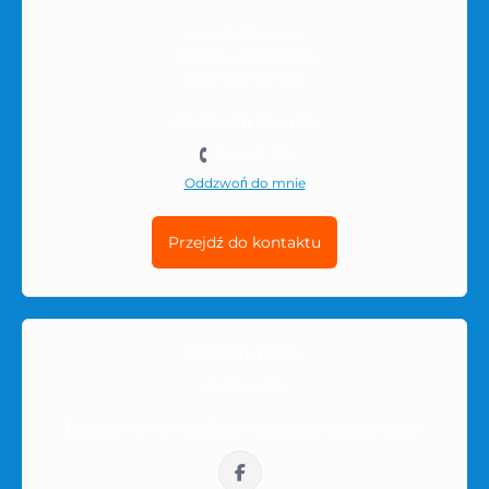
NIP: 8133903455
REGON: 528568181B
KRS: 0001057330
Zadzwoń do nas:
501-511-212
Oddzwoń do mnie
Przejdź do kontaktu
Godziny pracy
10:00-16:00
Jesteśmy w mediach społecznościowych: