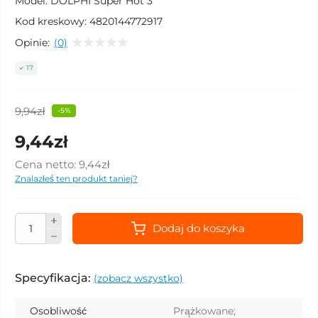
Model:
DOLPHI Super Hot 3
Kod kreskowy:
4820144772917
Opinie:
(0)
17
9,94zł
-5%
9,44zł
Cena netto:
9,44zł
Znalazłeś ten produkt taniej?
Dodaj do koszyka
Specyfikacja:
(zobacz wszystko)
Osobliwość
Prążkowane;