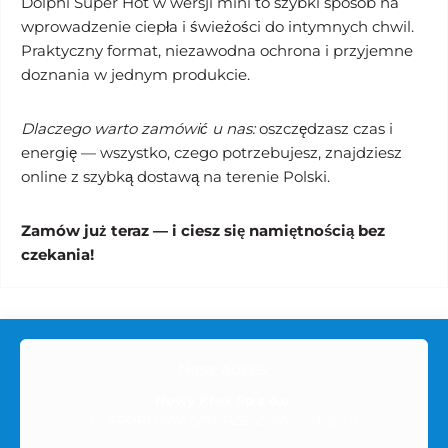
Dolphi Super Hot w wersji mini to szybki sposób na
wprowadzenie ciepła i świeżości do intymnych chwil.
Praktyczny format, niezawodna ochrona i przyjemne
doznania w jednym produkcie.
Dlaczego warto zamówić u nas:
oszczędzasz czas i
energię — wszystko, czego potrzebujesz, znajdziesz
online z szybką dostawą na terenie Polski.
Zamów już teraz — i ciesz się namiętnością bez
czekania!
Nasz adres:
Nowy Krok Sp z o.o.
ul. SPORTOWA 6/59, RZESZÓW, kod 35-111