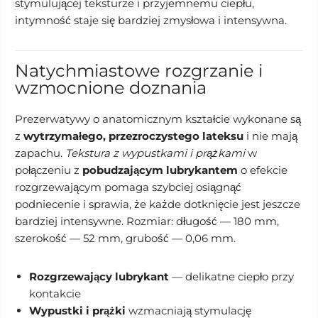
stymulującej teksturze i przyjemnemu ciepłu,
intymność staje się bardziej zmysłowa i intensywna.
Natychmiastowe rozgrzanie i
wzmocnione doznania
Prezerwatywy o anatomicznym kształcie wykonane są
z
wytrzymałego, przezroczystego lateksu
i nie mają
zapachu.
Tekstura z wypustkami i prążkami
w
połączeniu z
pobudzającym lubrykantem
o efekcie
rozgrzewającym pomaga szybciej osiągnąć
podniecenie i sprawia, że każde dotknięcie jest jeszcze
bardziej intensywne. Rozmiar: długość — 180 mm,
szerokość — 52 mm, grubość — 0,06 mm.
Rozgrzewający lubrykant
— delikatne ciepło przy
kontakcie
Wypustki i prążki
wzmacniają stymulację