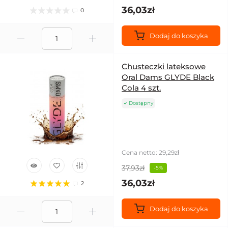
36,03zł
0
Dodaj do koszyka
Chusteczki lateksowe
Oral Dams GLYDE Black
Cola 4 szt.
Dostępny
Cena netto: 29,29zł
37,93zł
-5%
36,03zł
2
Dodaj do koszyka