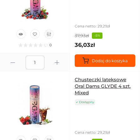
Cena netto: 29,29zł
37,93zł
-5%
36,03zł
0
Dodaj do koszyka
Chusteczki lateksowe
Oral Dams GLYDE 4 szt.
Mixed
Dostępny
Cena netto: 29,29zł