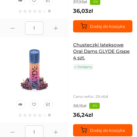
37,93zł
-5%
36,03zł
0
Dodaj do koszyka
Chusteczki lateksowe
Oral Dams GLYDE Grape
4 szt.
Dostępny
Cena netto: 29,46zł
38,15zł
-5%
36,24zł
0
Dodaj do koszyka