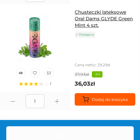
Chusteczki lateksowe
Oral Dams GLYDE Green
Mint 4 szt.
Dostępny
Cena netto: 29,29zł
37,93zł
-5%
36,03zł
1
Dodaj do koszyka
Nasz adres: