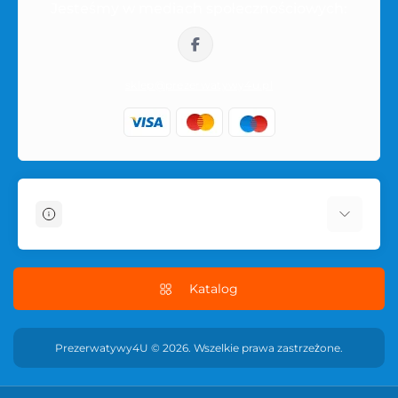
Jesteśmy w mediach społecznościowych:
sklep@prezerwatywy4u.pl
Informacje
O sklepie
Dostawa i płatność
Katalog
Regulamin sklepu
Polityka prywatności serwisu
Prezerwatywy4U © 2026. Wszelkie prawa zastrzeżone.
POLITYKA ZWROTÓW
Skontaktuj się z nami