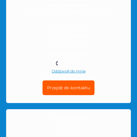
Nowy Krok Sp z o.o.
ul. SPORTOWA 6/59, RZESZÓW, kod 35-111
NIP: 8133903455
REGON: 528568181B
KRS: 0001057330
Zadzwoń do nas:
501-511-212
Oddzwoń do mnie
Przejdź do kontaktu
Godziny pracy
10:00-16:00