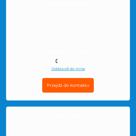
Nowy Krok Sp z o.o.
ul. SPORTOWA 6/59, RZESZÓW, kod 35-111
NIP: 8133903455
REGON: 528568181B
KRS: 0001057330
Zadzwoń do nas:
501-511-212
Oddzwoń do mnie
Przejdź do kontaktu
Godziny pracy
10:00-16:00