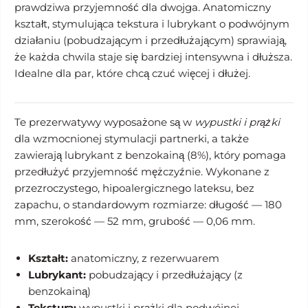
prawdziwa przyjemność dla dwojga. Anatomiczny
kształt, stymulująca tekstura i lubrykant o podwójnym
działaniu (pobudzającym i przedłużającym) sprawiają,
że każda chwila staje się bardziej intensywna i dłuższa.
Idealne dla par, które chcą czuć więcej i dłużej.
Te prezerwatywy wyposażone są w
wypustki i prążki
dla wzmocnionej stymulacji partnerki, a także
zawierają lubrykant z benzokainą (8%), który pomaga
przedłużyć przyjemność mężczyźnie. Wykonane z
przezroczystego, hipoalergicznego lateksu, bez
zapachu, o standardowym rozmiarze: długość — 180
mm, szerokość — 52 mm, grubość — 0,06 mm.
Kształt:
anatomiczny, z rezerwuarem
Lubrykant:
pobudzający i przedłużający (z
benzokainą)
Tekstura:
wypustki i prążki dla podwójnej