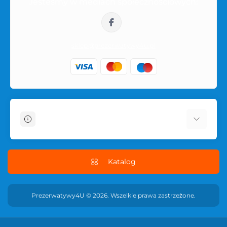
Jesteśmy w mediach społecznościowych:
sklep@prezerwatywy4u.pl
Informacje
O sklepie
Dostawa i płatność
Katalog
Regulamin sklepu
Polityka prywatności serwisu
Prezerwatywy4U © 2026. Wszelkie prawa zastrzeżone.
POLITYKA ZWROTÓW
Skontaktuj się z nami