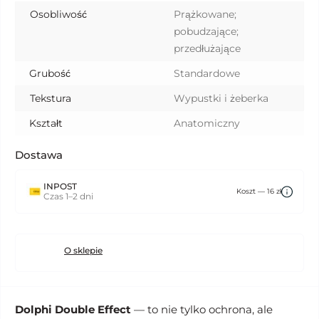
Osobliwość
Prążkowane;
pobudzające;
przedłużające
Grubość
Standardowe
Tekstura
Wypustki i żeberka
Kształt
Anatomiczny
Dostawa
INPOST
Koszt — 16 zł
Czas 1–2 dni
O sklepie
Dolphi Double Effect
— to nie tylko ochrona, ale