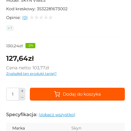
Model:
SKYN VIBES
Kod kreskowy:
3532281673002
Opinie:
(0)
1
130,24zł
-2%
127,64zł
Cena netto:
103,77zł
Znalazłeś ten produkt taniej?
Dodaj do koszyka
Specyfikacja:
(zobacz wszystko)
Marka
Skyn