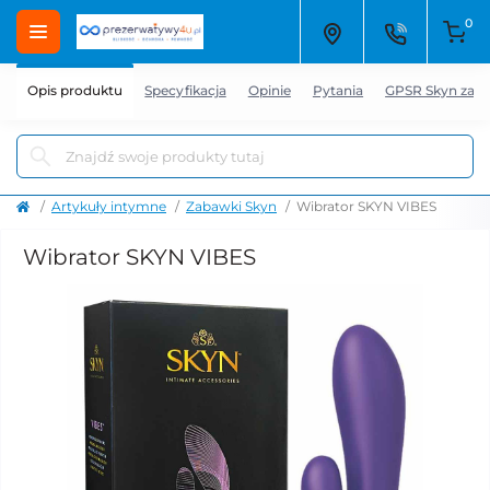
0
Opis produktu
Specyfikacja
Opinie
Pytania
GPSR Skyn zab
Artykuły intymne
Zabawki Skyn
Wibrator SKYN VIBES
Wibrator SKYN VIBES