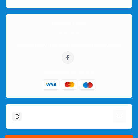
Godziny pracy
10:00-16:00
Jesteśmy w mediach społecznościowych:
sklep@prezerwatywy4u.pl
Informacje
O sklepie