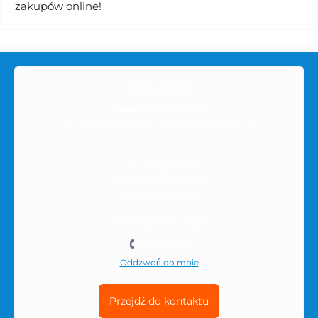
zakupów online!
Nasz adres:
Nowy Krok Sp z o.o.
ul. SPORTOWA 6/59, RZESZÓW, kod 35-111
NIP: 8133903455
REGON: 528568181B
KRS: 0001057330
Zadzwoń do nas:
501-511-212
Oddzwoń do mnie
Przejdź do kontaktu